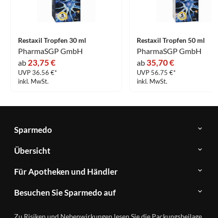
Restaxil Tropfen 30 ml
Restaxil Tropfen 50 ml
PharmaSGP GmbH
PharmaSGP GmbH
23,75 €
35,70 €
ab
ab
UVP 36.56 €*
UVP 56.75 €*
inkl. MwSt.
inkl. MwSt.
Sparmedo
Über
Übersicht
Sparmedo
Newsletter
Anwendungsgebiete
Für Apotheken und Händler
FAQ
Herstellerverzeichnis
Teilnahme
Kontakt
Produkte
Besuchen Sie Sparmedo auf
&
A-
Impressum
Registrierung
Z
Facebook
Datenschutz
Zu Risiken und Nebenwirkungen lesen Sie die Packungsbeilage
Händlerlogin