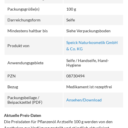
Packungsgröße(n)
100 g
Darreichungsform
Seife
Mindestens haltbar bis
Siehe Verpackungsboden
Speick Naturkosmetik GmbH
Produkt von
& Co. KG
Seife / Handseife, Hand-
Anwendungsgebiete
Hygiene
PZN
08730494
Bezug
Medikament ist rezeptfrei
Packungsbeilage /
Ansehen/Download
Beipackzettel (PDF)
Aktuelle Preis-Daten
Die Preisdaten für Pflanzenöl Arztseife 100 g werden von den
Apotheken zur Verfügung gestellt und stündlich aktualisiert.