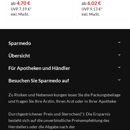
4,70 €
6,02 €
ab
ab
UVP 7.19 €*
UVP 9.13 €*
inkl. MwSt.
inkl. MwSt.
Sparmedo
Über
Übersicht
Sparmedo
Newsletter
Anwendungsgebiete
Für Apotheken und Händler
FAQ
Herstellerverzeichnis
Teilnahme
Kontakt
Produkte
Besuchen Sie Sparmedo auf
&
A-
Impressum
Registrierung
Z
Facebook
Datenschutz
Zu Risiken und Nebenwirkungen lesen Sie die Packungsbeilage
Händlerlogin
Ratgeber
Instagram
Nutzungsbedingungen
und fragen Sie Ihre Ärztin, Ihren Arzt oder in Ihrer Apotheke
Wirkstoffe
Presse
Versandapotheken
Durchgestrichener Preis und Sternchen(*): Die Ersparnis
Gesundheitsmagazin
bezieht sich auf die unverbindliche Preisempfehlung des
Herstellers oder die Abgabe nach der