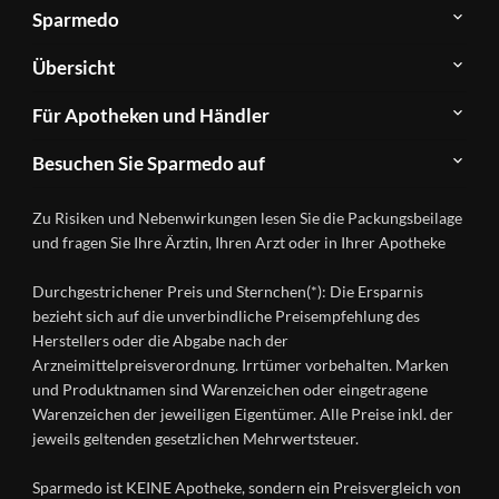
Sparmedo
Über
Übersicht
Sparmedo
Newsletter
Anwendungsgebiete
Für Apotheken und Händler
FAQ
Herstellerverzeichnis
Teilnahme
Kontakt
Produkte
Besuchen Sie Sparmedo auf
&
A-
Impressum
Registrierung
Z
Facebook
Datenschutz
Zu Risiken und Nebenwirkungen lesen Sie die Packungsbeilage
Händlerlogin
Ratgeber
Instagram
Nutzungsbedingungen
und fragen Sie Ihre Ärztin, Ihren Arzt oder in Ihrer Apotheke
Wirkstoffe
Presse
Versandapotheken
Durchgestrichener Preis und Sternchen(*): Die Ersparnis
Gesundheitsmagazin
bezieht sich auf die unverbindliche Preisempfehlung des
Herstellers oder die Abgabe nach der
Arzneimittelpreisverordnung. Irrtümer vorbehalten. Marken
und Produktnamen sind Warenzeichen oder eingetragene
Warenzeichen der jeweiligen Eigentümer. Alle Preise inkl. der
jeweils geltenden gesetzlichen Mehrwertsteuer.
Sparmedo ist KEINE Apotheke, sondern ein Preisvergleich von