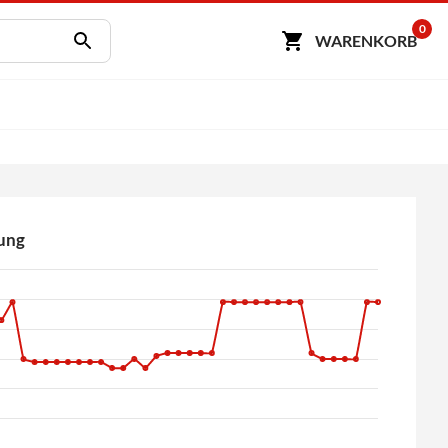
0
WARENKORB
ung