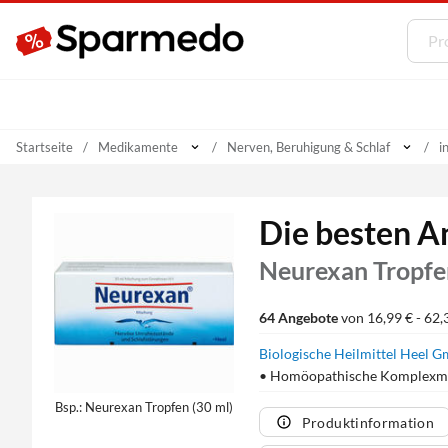
Startseite
Medikamente
Nerven, Beruhigung & Schlaf
i
Die besten A
Neurexan Tropfe
64 Angebote
von 16,99 € - 62,
Biologische Heilmittel Heel
• Homöopathische Komplexmi
Bsp.: Neurexan Tropfen (30 ml)
Produktinformation