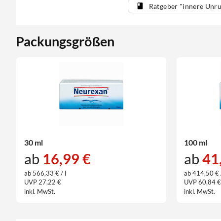
Ratgeber "innere Unr
Packungsgrößen
30 ml
100 ml
ab
16,99 €
ab
41
ab 566,33 € / l
ab 414,50 € /
UVP 27,22 €
UVP 60,84 
inkl. MwSt.
inkl. MwSt.