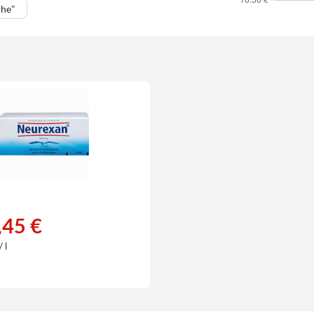
uhe"
,45 €
 l
€