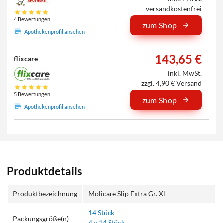
versandkostenfrei
4 Bewertungen
zum Shop
Apothekenprofil ansehen
143,65 €
flixcare
inkl. MwSt.
zzgl. 4,90 € Versand
5 Bewertungen
zum Shop
Apothekenprofil ansehen
Produktdetails
Produktbezeichnung
Molicare Slip Extra Gr. Xl
14 Stück
Packungsgröße(n)
4 x 14 Stück