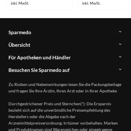
inkl. MwSt.
inkl. MwSt.
Sparmedo
Über
Übersicht
Sparmedo
Newsletter
Anwendungsgebiete
Für Apotheken und Händler
FAQ
Herstellerverzeichnis
Teilnahme
Kontakt
Produkte
Besuchen Sie Sparmedo auf
&
A-
Impressum
Registrierung
Z
Facebook
Datenschutz
Zu Risiken und Nebenwirkungen lesen Sie die Packungsbeilage
Händlerlogin
Ratgeber
Instagram
Nutzungsbedingungen
und fragen Sie Ihre Ärztin, Ihren Arzt oder in Ihrer Apotheke
Wirkstoffe
Presse
Versandapotheken
Durchgestrichener Preis und Sternchen(*): Die Ersparnis
Gesundheitsmagazin
bezieht sich auf die unverbindliche Preisempfehlung des
Herstellers oder die Abgabe nach der
Arzneimittelpreisverordnung. Irrtümer vorbehalten. Marken
und Produktnamen sind Warenzeichen oder eingetragene