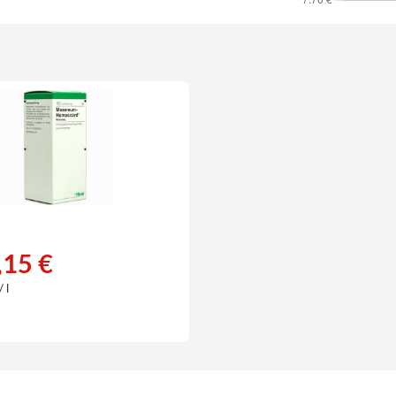
,15 €
 l
€