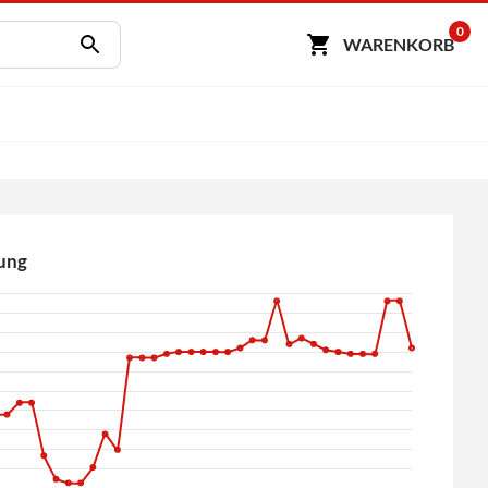
0
WARENKORB
ung