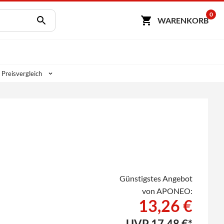
0
WARENKORB
 Preisvergleich
Günstigstes Angebot
von APONEO:
13,26 €
UVP
17,48 €*