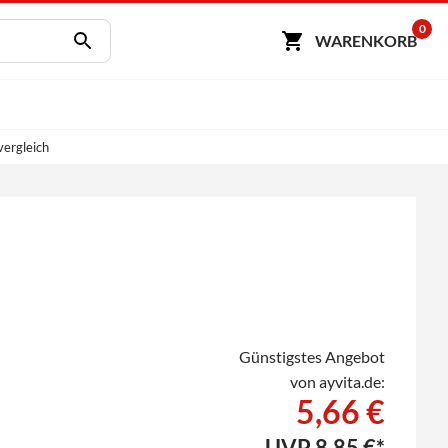
0
WARENKORB
vergleich
Günstigstes Angebot
von ayvita.de:
5,66 €
UVP
8,85 €*