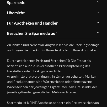
Sparmedo
Über
Übersicht
Sparmedo
Newsletter
Anwendungsgebiete
Für Apotheken und Händler
FAQ
Herstellerverzeichnis
Teilnahme
Kontakt
Produkte
Besuchen Sie Sparmedo auf
&
A-
Impressum
Registrierung
Z
Facebook
Datenschutz
Zu Risiken und Nebenwirkungen lesen Sie die Packungsbeilage
Händlerlogin
Ratgeber
Instagram
Nutzungsbedingungen
und fragen Sie Ihre Ärztin, Ihren Arzt oder in Ihrer Apotheke
Wirkstoffe
Presse
Versandapotheken
Durchgestrichener Preis und Sternchen(*): Die Ersparnis
Gesundheitsmagazin
bezieht sich auf die unverbindliche Preisempfehlung des
Herstellers oder die Abgabe nach der
Arzneimittelpreisverordnung. Irrtümer vorbehalten. Marken
und Produktnamen sind Warenzeichen oder eingetragene
Warenzeichen der jeweiligen Eigentümer. Alle Preise inkl. der
jeweils geltenden gesetzlichen Mehrwertsteuer.
Sparmedo ist KEINE Apotheke, sondern ein Preisvergleich von