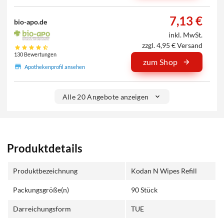
7,13 €
bio-apo.de
inkl. MwSt.
zzgl. 4,95 € Versand
130 Bewertungen
zum Shop
Apothekenprofil ansehen
Alle 20 Angebote anzeigen
Produktdetails
Produktbezeichnung
Kodan N Wipes Refill
Packungsgröße(n)
90 Stück
Darreichungsform
TUE