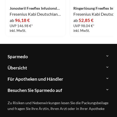
Jonosteril Freeflex Infusionslösung 20 x 500 ml
Fresenius Kabi Deutschland GmbH
96,18 €
52,85 €
ab
ab
UVP 146.98 €*
UVP 98.04 €*
inkl. MwSt.
inkl. MwSt.
Sparmedo
Über
Übersicht
Sparmedo
Newsletter
Anwendungsgebiete
Für Apotheken und Händler
FAQ
Herstellerverzeichnis
Teilnahme
Kontakt
Produkte
Besuchen Sie Sparmedo auf
&
A-
Impressum
Registrierung
Z
Facebook
Datenschutz
Zu Risiken und Nebenwirkungen lesen Sie die Packungsbeilage
Händlerlogin
Ratgeber
Instagram
Nutzungsbedingungen
und fragen Sie Ihre Ärztin, Ihren Arzt oder in Ihrer Apotheke
Wirkstoffe
Presse