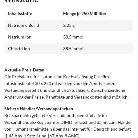
Inhaltsstoffe
Menge je 250 Milliliter
Natrium chlorid
2.25 g
Natrium Ion
38.5 mmol
Chlorid Ion
38.5 mmol
Aktuelle Preis-Daten
Die Preisdaten für Isotonische Kochsalzlösung Freeflex
Infusionsbeutel 30 x 250 ml werden von den Apotheken zur
Verfügung gestellt und stündlich aktualisiert. Zwischenzeitliche
Änderung der Preise, Rangfolge und Versandkosten sind möglich.
Sichere Händler/Versandapotheken
Bei Sparmedo gelistete Versandapotheken sind alle im
Versandhandels-Register des DIMDI erfasst und damit zum Handel
von Humanarzneimitteln über das Internet für Deutschland befugt
(§ 43 Abs. 1 Satz 1 und §67 Abs. 8 AMG).