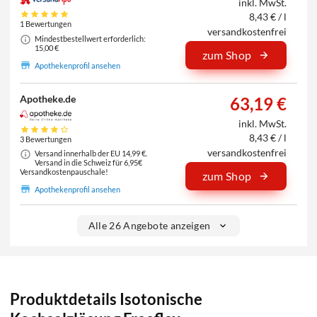
inkl. MwSt.
8,43 € / l
1 Bewertungen
versandkostenfrei
Mindestbestellwert erforderlich:
15,00 €
zum Shop
Apothekenprofil ansehen
Apotheke.de
63,19 €
inkl. MwSt.
8,43 € / l
3 Bewertungen
versandkostenfrei
Versand innerhalb der EU 14,99 €.
Versand in die Schweiz für 6,95€
Versandkostenpauschale!
zum Shop
Apothekenprofil ansehen
Alle 26 Angebote anzeigen
Produktdetails Isotonische