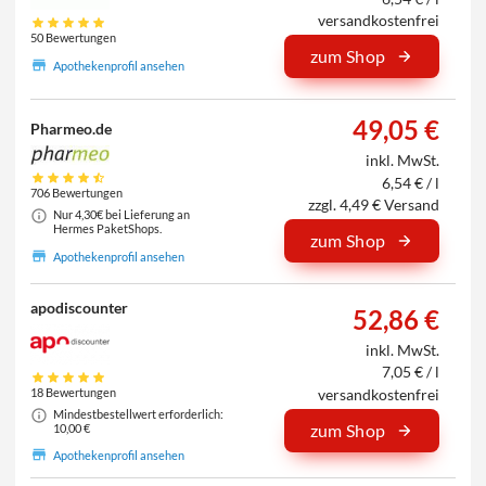
versandkostenfrei
50 Bewertungen
zum Shop
Apothekenprofil ansehen
49,05 €
Pharmeo.de
inkl. MwSt.
6,54 € / l
706 Bewertungen
zzgl. 4,49 € Versand
Nur 4,30€ bei Lieferung an
Hermes PaketShops.
zum Shop
Apothekenprofil ansehen
apodiscounter
52,86 €
inkl. MwSt.
7,05 € / l
versandkostenfrei
18 Bewertungen
Mindestbestellwert erforderlich:
zum Shop
10,00 €
Apothekenprofil ansehen