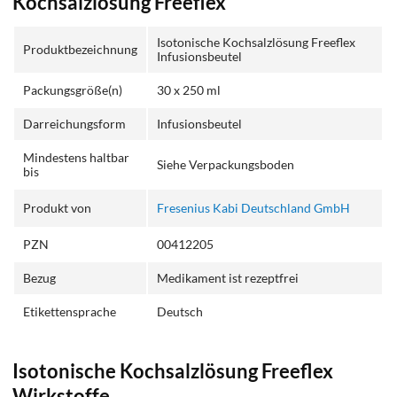
Kochsalzlösung Freeflex
Isotonische Kochsalzlösung Freeflex
Produktbezeichnung
Infusionsbeutel
Packungsgröße(n)
30 x 250 ml
Darreichungsform
Infusionsbeutel
Mindestens haltbar
Siehe Verpackungsboden
bis
Produkt von
Fresenius Kabi Deutschland GmbH
PZN
00412205
Bezug
Medikament ist rezeptfrei
Etikettensprache
Deutsch
Isotonische Kochsalzlösung Freeflex
Wirkstoffe