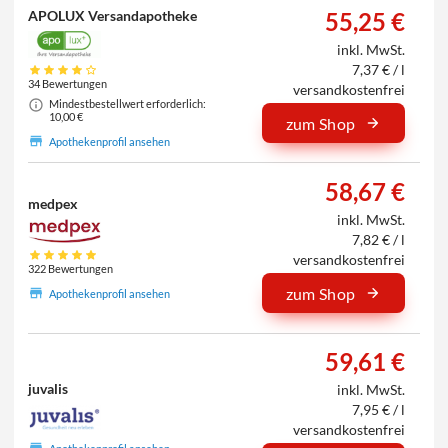
APOLUX Versandapotheke
55,25 €
inkl. MwSt.
7,37 € / l
34 Bewertungen
versandkostenfrei
Mindestbestellwert erforderlich:
10,00 €
zum Shop
Apothekenprofil ansehen
58,67 €
medpex
inkl. MwSt.
7,82 € / l
versandkostenfrei
322 Bewertungen
zum Shop
Apothekenprofil ansehen
59,61 €
juvalis
inkl. MwSt.
7,95 € / l
versandkostenfrei