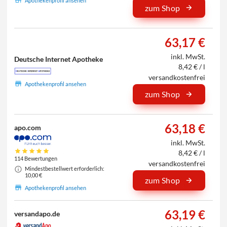
Apothekenprofil ansehen
zum Shop
63,17 €
inkl. MwSt.
Deutsche Internet Apotheke
8,42 € / l
versandkostenfrei
Apothekenprofil ansehen
zum Shop
63,18 €
apo.com
inkl. MwSt.
8,42 € / l
114 Bewertungen
versandkostenfrei
Mindestbestellwert erforderlich:
10,00 €
zum Shop
Apothekenprofil ansehen
63,19 €
versandapo.de