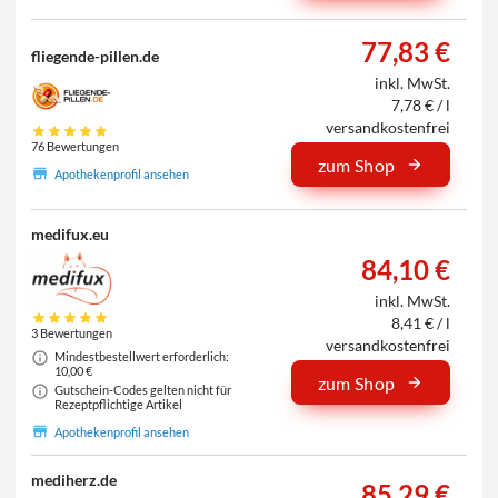
77,83 €
fliegende-pillen.de
inkl. MwSt.
7,78 € / l
versandkostenfrei
76 Bewertungen
zum Shop
Apothekenprofil ansehen
medifux.eu
84,10 €
inkl. MwSt.
8,41 € / l
3 Bewertungen
versandkostenfrei
Mindestbestellwert erforderlich:
10,00 €
zum Shop
Gutschein-Codes gelten nicht für
Rezeptpflichtige Artikel
Apothekenprofil ansehen
mediherz.de
85,29 €