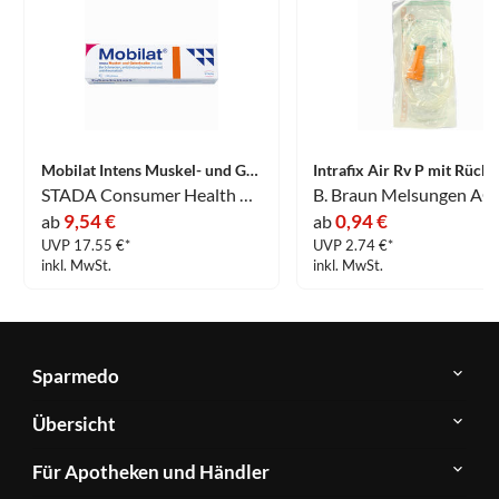
Mobilat Intens Muskel- und Gelenksalbe 3% 100 g
STADA Consumer Health Deutschland GmbH
B. Braun Melsungen AG
9,54 €
0,94 €
ab
ab
UVP 17.55 €*
UVP 2.74 €*
inkl. MwSt.
inkl. MwSt.
Sparmedo
Über
Übersicht
Sparmedo
Newsletter
Anwendungsgebiete
Für Apotheken und Händler
FAQ
Herstellerverzeichnis