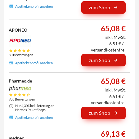
Apothekenprofil ansehen
zum Shop
65,08 €
APONEO
inkl. MwSt.
6,51 € / l
versandkostenfrei
50 Bewertungen
zum Shop
Apothekenprofil ansehen
65,08 €
Pharmeo.de
inkl. MwSt.
6,51 € / l
705 Bewertungen
versandkostenfrei
Nur 4,30€ bei Lieferung an
Hermes PaketShops.
zum Shop
Apothekenprofil ansehen
69,13 €
medpex