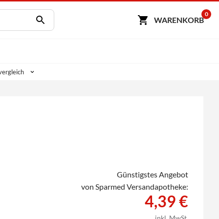
0
WARENKORB
vergleich
Günstigstes Angebot
von Sparmed Versandapotheke:
4,39 €
inkl. MwSt.