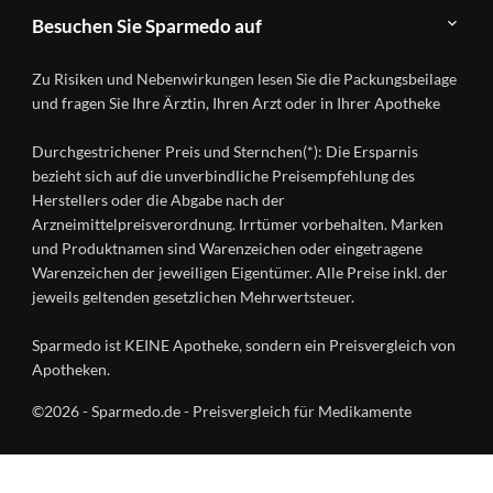
Teilnahme
Kontakt
Produkte
Besuchen Sie Sparmedo auf
&
A-
Impressum
Registrierung
Z
Facebook
Datenschutz
Zu Risiken und Nebenwirkungen lesen Sie die Packungsbeilage
Händlerlogin
Ratgeber
Instagram
Nutzungsbedingungen
und fragen Sie Ihre Ärztin, Ihren Arzt oder in Ihrer Apotheke
Wirkstoffe
Presse
Versandapotheken
Durchgestrichener Preis und Sternchen(*): Die Ersparnis
Gesundheitsmagazin
bezieht sich auf die unverbindliche Preisempfehlung des
Herstellers oder die Abgabe nach der
Arzneimittelpreisverordnung. Irrtümer vorbehalten. Marken
und Produktnamen sind Warenzeichen oder eingetragene
Warenzeichen der jeweiligen Eigentümer. Alle Preise inkl. der
jeweils geltenden gesetzlichen Mehrwertsteuer.
Sparmedo ist KEINE Apotheke, sondern ein Preisvergleich von
Apotheken.
©2026 - Sparmedo.de - Preisvergleich für Medikamente