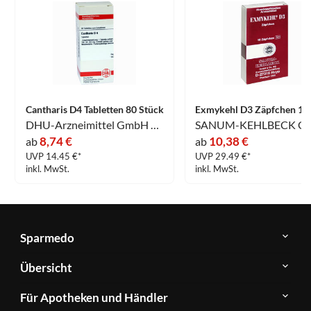
Cantharis D4 Tabletten 80 Stück
DHU-Arzneimittel GmbH & Co. KG
8,74 €
10,38 €
ab
ab
UVP 14.45 €*
UVP 29.49 €*
inkl. MwSt.
inkl. MwSt.
Sparmedo
Über
Übersicht
Sparmedo
Newsletter
Anwendungsgebiete
Für Apotheken und Händler
FAQ
Herstellerverzeichnis