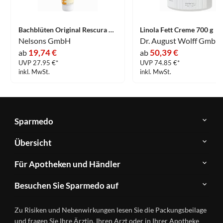
Bachblüten Original Rescura Creme 150 ml
Linola Fett Creme 700 g
Nelsons GmbH
19,74 €
50,39 €
ab
ab
UVP 27.95 €*
UVP 74.85 €*
inkl. MwSt.
inkl. MwSt.
Sparmedo
Über
Übersicht
Sparmedo
Newsletter
Anwendungsgebiete
Für Apotheken und Händler
FAQ
Herstellerverzeichnis
Teilnahme
Kontakt
Produkte
Besuchen Sie Sparmedo auf
&
A-
Impressum
Registrierung
Z
Facebook
Datenschutz
Zu Risiken und Nebenwirkungen lesen Sie die Packungsbeilage
Händlerlogin
Ratgeber
Instagram
Nutzungsbedingungen
und fragen Sie Ihre Ärztin, Ihren Arzt oder in Ihrer Apotheke