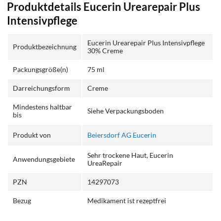
Produktdetails Eucerin Urearepair Plus
Intensivpflege
Eucerin Urearepair Plus Intensivpflege
Produktbezeichnung
30% Creme
Packungsgröße(n)
75 ml
Darreichungsform
Creme
Mindestens haltbar
Siehe Verpackungsboden
bis
Produkt von
Beiersdorf AG Eucerin
Sehr trockene Haut, Eucerin
Anwendungsgebiete
UreaRepair
PZN
14297073
Bezug
Medikament ist rezeptfrei