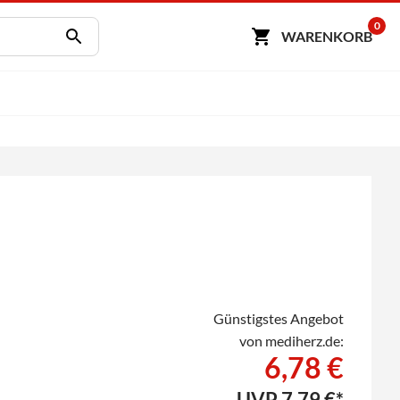
0
WARENKORB
Günstigstes Angebot
von mediherz.de:
6,78 €
UVP
7,79 €*