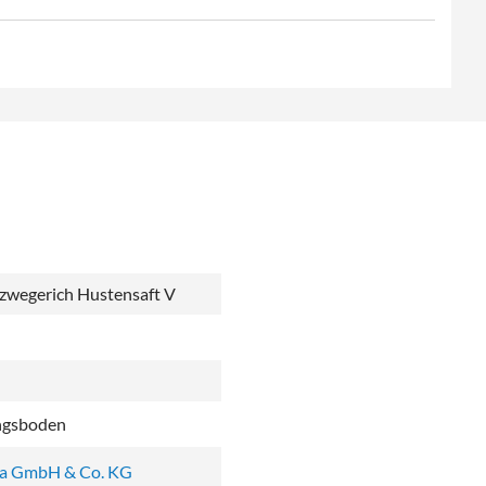
zwegerich Hustensaft V
ngsboden
ma GmbH & Co. KG