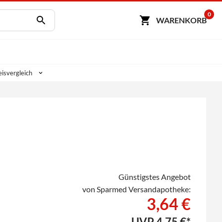
0
WARENKORB
isvergleich
Günstigstes Angebot
von Sparmed Versandapotheke:
3,64 €
UVP
4,75 €*