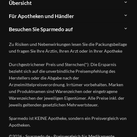
Übersicht
Sparmedo
Newsletter
Anwendungsgebiete
Für Apotheken und Händler
FAQ
Herstellerverzeichnis
Teilnahme
Kontakt
Produkte
Besuchen Sie Sparmedo auf
&
A-
Impressum
Registrierung
Z
Facebook
Datenschutz
Zu Risiken und Nebenwirkungen lesen Sie die Packungsbeilage
Händlerlogin
Ratgeber
Instagram
Nutzungsbedingungen
und fragen Sie Ihre Ärztin, Ihren Arzt oder in Ihrer Apotheke
Wirkstoffe
Presse
Versandapotheken
Durchgestrichener Preis und Sternchen(*): Die Ersparnis
Gesundheitsmagazin
bezieht sich auf die unverbindliche Preisempfehlung des
Herstellers oder die Abgabe nach der
Arzneimittelpreisverordnung. Irrtümer vorbehalten. Marken
und Produktnamen sind Warenzeichen oder eingetragene
Warenzeichen der jeweiligen Eigentümer. Alle Preise inkl. der
jeweils geltenden gesetzlichen Mehrwertsteuer.
Sparmedo ist KEINE Apotheke, sondern ein Preisvergleich von
Apotheken.
©2026 - Sparmedo.de - Preisvergleich für Medikamente