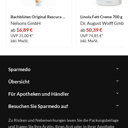
Bachblüten Original Rescura Creme 150 ml
Linola Fett Creme 700 g
Nelsons GmbH
16,89 €
50,39 €
ab
ab
UVP 31.00 €*
UVP 74.85 €*
inkl. MwSt.
inkl. MwSt.
Sparmedo
Über
Übersicht
Sparmedo
Newsletter
Anwendungsgebiete
Für Apotheken und Händler
FAQ
Herstellerverzeichnis
Teilnahme
Kontakt
Produkte
Besuchen Sie Sparmedo auf
&
A-
Impressum
Registrierung
Z
Facebook
Datenschutz
Zu Risiken und Nebenwirkungen lesen Sie die Packungsbeilage
Händlerlogin
Ratgeber
Instagram
Nutzungsbedingungen
und fragen Sie Ihre Ärztin, Ihren Arzt oder in Ihrer Apotheke