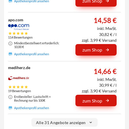
zum Shop
Apothekenprofil ansehen
14,58 €
apo.com
inkl. MwSt.
30,82 € / l
114 Bewertungen
zzgl. 3,99 € Versand
Mindestbestellwert erforderlich:
10,00 €
zum Shop
Apothekenprofil ansehen
mediherz.de
14,66 €
inkl. MwSt.
30,99 € / l
zzgl. 3,90 € Versand
19 Bewertungen
Erstbesteller: Lastschrift +
zum Shop
Rechnung nur bis 100€
Apothekenprofil ansehen
Alle 31 Angebote anzeigen