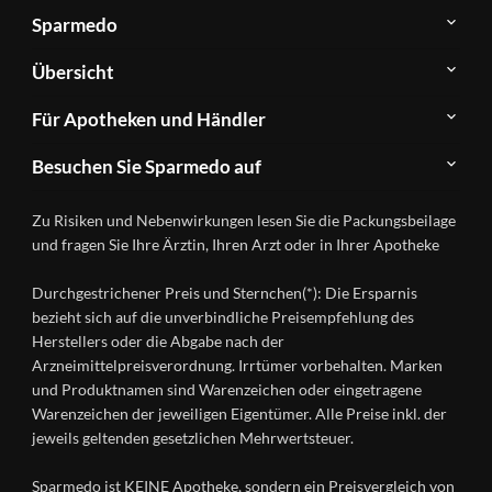
Sparmedo
Über
Übersicht
Sparmedo
Newsletter
Anwendungsgebiete
Für Apotheken und Händler
FAQ
Herstellerverzeichnis
Teilnahme
Kontakt
Produkte
Besuchen Sie Sparmedo auf
&
A-
Impressum
Registrierung
Z
Facebook
Datenschutz
Zu Risiken und Nebenwirkungen lesen Sie die Packungsbeilage
Händlerlogin
Ratgeber
Instagram
Nutzungsbedingungen
und fragen Sie Ihre Ärztin, Ihren Arzt oder in Ihrer Apotheke
Wirkstoffe
Presse
Versandapotheken
Durchgestrichener Preis und Sternchen(*): Die Ersparnis
Gesundheitsmagazin
bezieht sich auf die unverbindliche Preisempfehlung des
Herstellers oder die Abgabe nach der
Arzneimittelpreisverordnung. Irrtümer vorbehalten. Marken
und Produktnamen sind Warenzeichen oder eingetragene
Warenzeichen der jeweiligen Eigentümer. Alle Preise inkl. der
jeweils geltenden gesetzlichen Mehrwertsteuer.
Sparmedo ist KEINE Apotheke, sondern ein Preisvergleich von