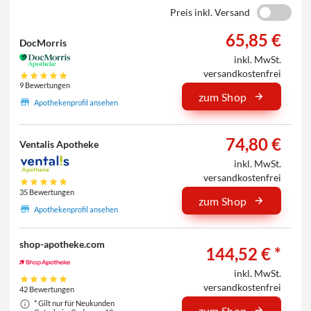
Preis inkl. Versand
65,85 €
DocMorris
inkl. MwSt.
versandkostenfrei
9 Bewertungen
zum Shop
Apothekenprofil ansehen
74,80 €
Ventalis Apotheke
inkl. MwSt.
versandkostenfrei
35 Bewertungen
zum Shop
Apothekenprofil ansehen
shop-apotheke.com
144,52 € *
inkl. MwSt.
versandkostenfrei
42 Bewertungen
* Gilt nur für Neukunden
zum Shop