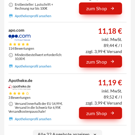
Erstbesteller: Lastschrift +
zum Shop
Rechnung nur bis 100€
Apothekenprofil ansehen
11,18 €
apo.com
inkl. MwSt.
89,44 € / l
114 Bewertungen
zzgl. 3,99 € Versand
Mindestbestellwert erforderlich:
10,00 €
zum Shop
Apothekenprofil ansehen
Apotheke.de
11,19 €
inkl. MwSt.
89,52 € / l
3 Bewertungen
zzgl. 3,99 € Versand
Versand innerhalb der EU 14,99 €.
Versand in die Schweiz für 6,95€
Versandkostenpauschale!
zum Shop
Apothekenprofil ansehen
Alle 32 Angebote anzeigen