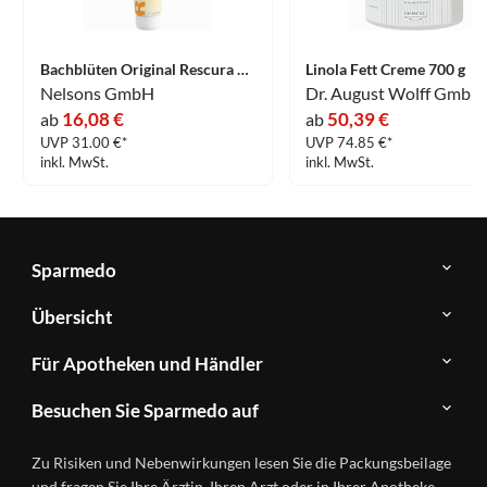
Bachblüten Original Rescura Creme 150 ml
Linola Fett Creme 700 g
Nelsons GmbH
16,08 €
50,39 €
ab
ab
UVP 31.00 €*
UVP 74.85 €*
inkl. MwSt.
inkl. MwSt.
Sparmedo
Über
Übersicht
Sparmedo
Newsletter
Anwendungsgebiete
Für Apotheken und Händler
FAQ
Herstellerverzeichnis
Teilnahme
Kontakt
Produkte
Besuchen Sie Sparmedo auf
&
A-
Impressum
Registrierung
Z
Facebook
Datenschutz
Zu Risiken und Nebenwirkungen lesen Sie die Packungsbeilage
Händlerlogin
Ratgeber
Instagram
Nutzungsbedingungen
und fragen Sie Ihre Ärztin, Ihren Arzt oder in Ihrer Apotheke