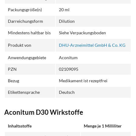
Packungsgröße(n)
20 ml
Darreichungsform
Dilution
Mindestens haltbar bis
Siehe Verpackungsboden
Produkt von
DHU-Arzneimittel GmbH & Co. KG
Anwendungsgebiete
Aconitum
PZN
02109095
Bezug
Medikament ist rezeptfrei
Etikettensprache
Deutsch
Aconitum D30 Wirkstoffe
Inhaltsstoffe
Menge je 1 Milliliter