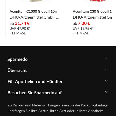
Aconitum C1000 Globuli 10 g
Aconitum C30 Globuli 10 
DHU-Arzneimittel GmbH & Co. KG
31,74 €
7,00 €
ab
ab
UVP 47.90 €*
UVP 13.95 €*
inkl. MwSt.
inkl. MwSt.
Sparmedo
Über
Übersicht
Sparmedo
Newsletter
Anwendungsgebiete
Für Apotheken und Händler
FAQ
Herstellerverzeichnis
Teilnahme
Kontakt
Produkte
Besuchen Sie Sparmedo auf
&
A-
Impressum
Registrierung
Z
Facebook
Datenschutz
Zu Risiken und Nebenwirkungen lesen Sie die Packungsbeilage
Händlerlogin
Ratgeber
Instagram
Nutzungsbedingungen
und fragen Sie Ihre Ärztin, Ihren Arzt oder in Ihrer Apotheke
Wirkstoffe
Presse