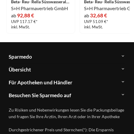
Beta- Reu- Rella Süsswasseralgen Tabletten 2000 Stück
S+H Pharmavertrieb GmbH
S+H Pharmavertrieb G
92,88 €
32,68 €
ab
ab
UVP 117.17 €*
UVP 51.09 €*
inkl. MwSt.
inkl. MwSt.
Sparmedo
Über
Übersicht
Sparmedo
Newsletter
Anwendungsgebiete
Für Apotheken und Händler
FAQ
Herstellerverzeichnis
Teilnahme
Kontakt
Produkte
Besuchen Sie Sparmedo auf
&
A-
Impressum
Registrierung
Z
Facebook
Datenschutz
Zu Risiken und Nebenwirkungen lesen Sie die Packungsbeilage
Händlerlogin
Ratgeber
Instagram
Nutzungsbedingungen
und fragen Sie Ihre Ärztin, Ihren Arzt oder in Ihrer Apotheke
Wirkstoffe
Presse
Versandapotheken
Durchgestrichener Preis und Sternchen(*): Die Ersparnis
Gesundheitsmagazin