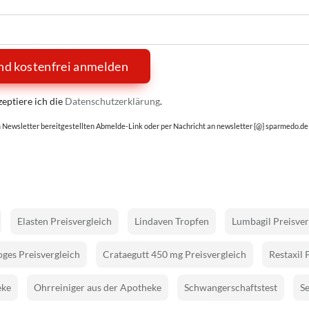
und kostenfrei anmelden
eptiere ich die
Datenschutzerklärung
.
 Newsletter bereitgestellten Abmelde-Link oder per Nachricht an newsletter {@} sparmedo.de 
Elasten Preisvergleich
Lindaven Tropfen
Lumbagil Preisver
ges Preisvergleich
Crataegutt 450 mg Preisvergleich
Restaxil 
eke
Ohrreiniger aus der Apotheke
Schwangerschaftstest
Se