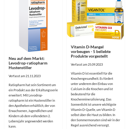
Vitamin D-Mangel
vorbeugen - 5 beliebte
Produkte vorgestellt
Neu auf dem Markt:
Levodrop-ratiopharm
Verfasst am 25.09.2023
Hustenstiller
Vitamin D ist essentiell für die
Verfasst am 21.11.2023
Knochengesundheit. Es fördert
unter anderem den Einbau von
Ratiopharm hat sein Sortiment um
Calcium in die Knochen und ist
ein Produkt aus der Erkältungsserie
bedeutend für die
erweitert: Mit Levodrop-
Knochenmineralisierung. Das
ratiopharm ist ein Hustenstiller in
Sonnenlicht ist unsere wichtigste
den Apotheken erhältlich, der von
Vitamin D-Quelle, um Vitamin D
Erwachsenen, Jugendlichen und
selbst über die Haut zu bilden. In
Kindern ab dem vollendeten 2.
den Sommermonaten sind wir in der
Lebensjahr angewendet werden
Regel ausreichend versorgt.
kann.