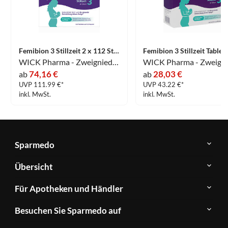
Femibion 3 Stillzeit 2 x 112 Stück
WICK Pharma - Zweigniederlassung der Procter & Gamble GmbH
74,16 €
28,03 €
ab
ab
UVP 111.99 €*
UVP 43.22 €*
inkl. MwSt.
inkl. MwSt.
Sparmedo
Über
Übersicht
Sparmedo
Newsletter
Anwendungsgebiete
Für Apotheken und Händler
FAQ
Herstellerverzeichnis
Teilnahme
Kontakt
Produkte
Besuchen Sie Sparmedo auf
&
A-
Impressum
Registrierung
Z
Facebook