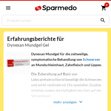
0
Erfahrungsberichte für
Dynexan Mundgel Gel
Dynexan Mundgel für die zeitweilige,
symptomatische Behandlung von
Schmerzen
an Mundschleimhaut, Zahnfleisch und Lippen.
Die Zubereitung auf Basis von
Lidocainhydrochlorid beseitigt die Schmerzen
und wirkt reizlindernd. Die speziellen Zusätze
erhöhen zudem die Haftigkeit des Gels auf der
Schleimhaut.
mehr anzeigen
Dynexan befreit von Schemrzen bei
Aphthen
,
Prothesendruckstellen,