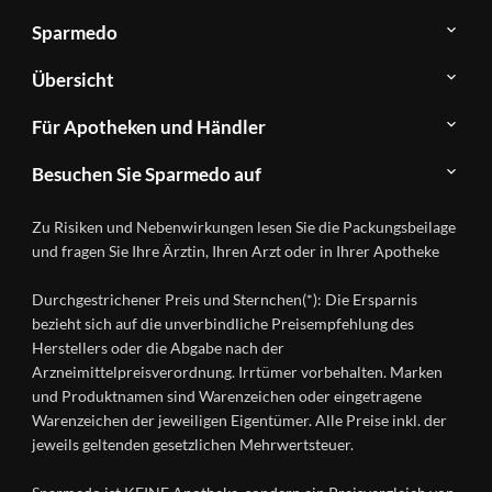
Sparmedo
Über
Übersicht
Sparmedo
Newsletter
Anwendungsgebiete
Für Apotheken und Händler
FAQ
Herstellerverzeichnis
Teilnahme
Kontakt
Produkte
Besuchen Sie Sparmedo auf
&
A-
Impressum
Registrierung
Z
Facebook
Datenschutz
Zu Risiken und Nebenwirkungen lesen Sie die Packungsbeilage
Händlerlogin
Ratgeber
Instagram
Nutzungsbedingungen
und fragen Sie Ihre Ärztin, Ihren Arzt oder in Ihrer Apotheke
Wirkstoffe
Presse
Versandapotheken
Durchgestrichener Preis und Sternchen(*): Die Ersparnis
Gesundheitsmagazin
bezieht sich auf die unverbindliche Preisempfehlung des
Herstellers oder die Abgabe nach der
Arzneimittelpreisverordnung. Irrtümer vorbehalten. Marken
und Produktnamen sind Warenzeichen oder eingetragene
Warenzeichen der jeweiligen Eigentümer. Alle Preise inkl. der
jeweils geltenden gesetzlichen Mehrwertsteuer.