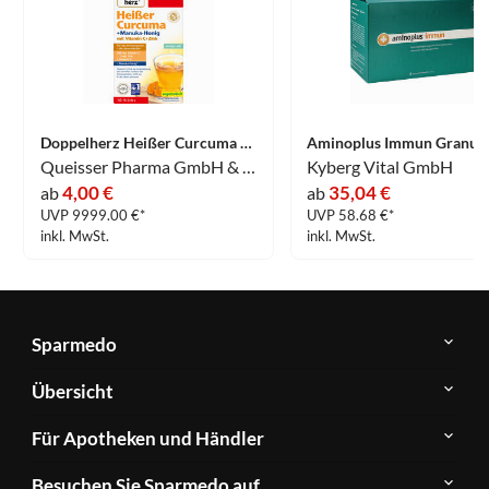
Doppelherz Heißer Curcuma + Manuka- Honig 10 Stück
Queisser Pharma GmbH & Co. KG
Kyberg Vital GmbH
4,00 €
35,04 €
ab
ab
UVP 9999.00 €*
UVP 58.68 €*
inkl. MwSt.
inkl. MwSt.
Sparmedo
Über
Übersicht
Sparmedo
Newsletter
Anwendungsgebiete
Für Apotheken und Händler
FAQ
Herstellerverzeichnis
Teilnahme
Kontakt
Produkte
Besuchen Sie Sparmedo auf