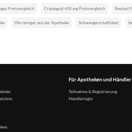
ges Preisvergleich
Crataegutt 450 mg Preisvergleich
Restaxil 
eke
Ohrreiniger aus der Apotheke
Schwangerschaftstest
Se
Für Apotheken und Händler
biete
Teilnahme & Registrierung
eichnis
Händlerlogin
eken