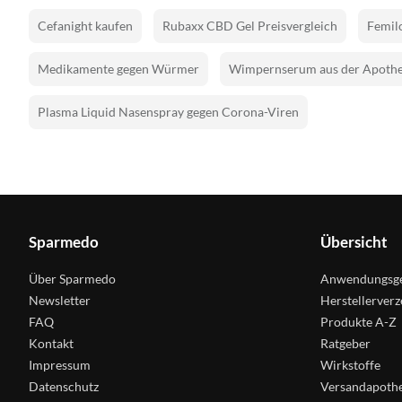
Cefanight kaufen
Rubaxx CBD Gel Preisvergleich
Femilo
Medikamente gegen Würmer
Wimpernserum aus der Apoth
Plasma Liquid Nasenspray gegen Corona-Viren
Sparmedo
Übersicht
Über Sparmedo
Anwendungsge
Newsletter
Herstellerverz
FAQ
Produkte A-Z
Kontakt
Ratgeber
Impressum
Wirkstoffe
Datenschutz
Versandapoth