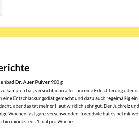
erichte
senbad Dr. Auer Pulver 900 g
 kämpfen hat, versucht man alles, um eine Erleichterung oder no
uch eine Entschlackungsdiät gemacht und dazu auch regelmäßig ei
acht, aber das tat meiner Haut wirklich sehr gut. Der Juckreiz un
ige Wochen fast ganz verschwunden. Irgendwie hat es bei mir woh
erhin mindestens 1 mal pro Woche.