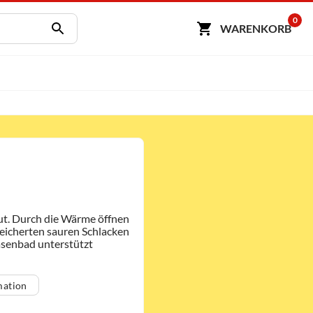
0
WARENKORB
ut. Durch die Wärme öffnen
peicherten sauren Schlacken
asenbad unterstützt
mation