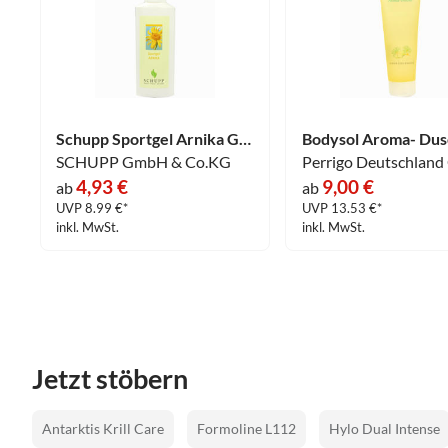
Schupp Sportgel Arnika Gel 200 ml
SCHUPP GmbH & Co.KG
Perrigo Deutschlan
4,93 €
9,00 €
ab
ab
UVP 8.99 €*
UVP 13.53 €*
inkl. MwSt.
inkl. MwSt.
Jetzt stöbern
Antarktis Krill Care
Formoline L112
Hylo Dual Intense