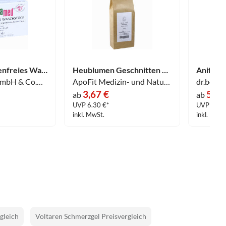
Sebamed Seifenfreies Waschstück 50 g
Heublumen Geschnitten 100 g
Sebapharma GmbH & Co.KG
ApoFit Medizin- und Naturprodukte GmbH
3,67 €
5,16
ab
ab
UVP 6.30 €*
UVP 9.47
inkl. MwSt.
inkl. MwSt
gleich
Voltaren Schmerzgel Preisvergleich