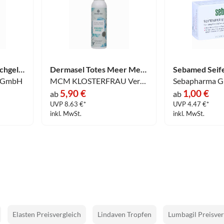
Bodysol Aroma- Duschgel Lemon- Zedernholz 250 ml
Dermasel Totes Meer Meeresbrise Duschschaum 200 ml
d GmbH
MCM KLOSTERFRAU Vertr. GmbH
5,90 €
1,00 €
ab
ab
UVP 8.63 €*
UVP 4.47 €*
inkl. MwSt.
inkl. MwSt.
Elasten Preisvergleich
Lindaven Tropfen
Lumbagil Preisver