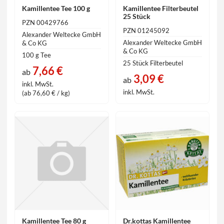
Kamillentee Tee 100 g
Kamillentee Filterbeutel
25 Stück
PZN 00429766
PZN 01245092
Alexander Weltecke GmbH
Alexander Weltecke GmbH
& Co KG
& Co KG
100 g Tee
25 Stück Filterbeutel
7,66 €
ab
3,09 €
ab
inkl. MwSt.
inkl. MwSt.
(ab 76,60 € / kg)
Kamillentee Tee 80 g
Dr.kottas Kamillentee