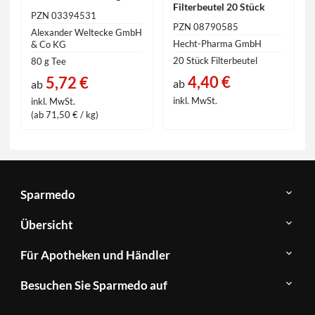
Filterbeutel 20 Stück
PZN 03394531
PZN 08790585
Alexander Weltecke GmbH
Hecht-Pharma GmbH
& Co KG
20 Stück Filterbeutel
80 g Tee
4,40 €
5,72 €
ab
ab
inkl. MwSt.
inkl. MwSt.
(ab 71,50 € / kg)
Sparmedo
Über
Übersicht
Sparmedo
Newsletter
Anwendungsgebiete
Für Apotheken und Händler
FAQ
Herstellerverzeichnis
Teilnahme
Kontakt
Produkte
Besuchen Sie Sparmedo auf
&
A-
Impressum
Registrierung
Z
Facebook
Datenschutz