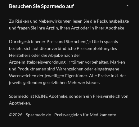
Teilnahme
Kontakt
Produkte
Besuchen Sie Sparmedo auf
&
A-
Impressum
Registrierung
Z
Facebook
Datenschutz
Zu Risiken und Nebenwirkungen lesen Sie die Packungsbeilage
Händlerlogin
Ratgeber
Instagram
Nutzungsbedingungen
und fragen Sie Ihre Ärztin, Ihren Arzt oder in Ihrer Apotheke
Wirkstoffe
Presse
Versandapotheken
Durchgestrichener Preis und Sternchen(*): Die Ersparnis
Gesundheitsmagazin
bezieht sich auf die unverbindliche Preisempfehlung des
Herstellers oder die Abgabe nach der
Arzneimittelpreisverordnung. Irrtümer vorbehalten. Marken
und Produktnamen sind Warenzeichen oder eingetragene
Warenzeichen der jeweiligen Eigentümer. Alle Preise inkl. der
jeweils geltenden gesetzlichen Mehrwertsteuer.
Sparmedo ist KEINE Apotheke, sondern ein Preisvergleich von
Apotheken.
©2026 - Sparmedo.de - Preisvergleich für Medikamente