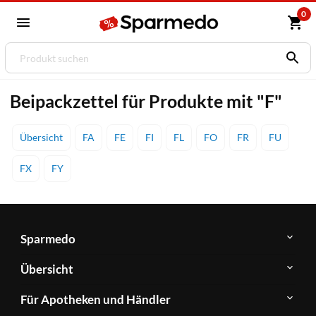
0
Beipackzettel für Produkte mit "F"
Übersicht
FA
FE
FI
FL
FO
FR
FU
FX
FY
Sparmedo
Über
Übersicht
Sparmedo
Newsletter
Anwendungsgebiete
Für Apotheken und Händler
FAQ
Herstellerverzeichnis