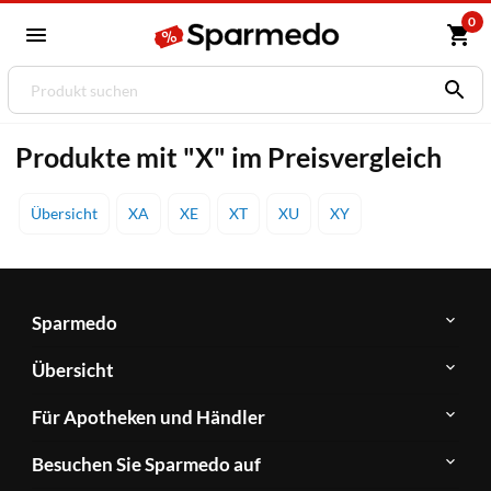
0
Produkte mit "X" im Preisvergleich
Übersicht
XA
XE
XT
XU
XY
Sparmedo
Über
Übersicht
Sparmedo
Newsletter
Anwendungsgebiete
Für Apotheken und Händler
FAQ
Herstellerverzeichnis
Teilnahme
Kontakt
Produkte
Besuchen Sie Sparmedo auf
&
A-
Impressum