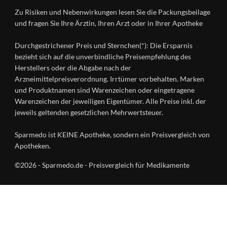
Registrierung
Z
Facebook
Datenschutz
Zu Risiken und Nebenwirkungen lesen Sie die Packungsbeilage
Händlerlogin
Ratgeber
Instagram
Nutzungsbedingungen
und fragen Sie Ihre Ärztin, Ihren Arzt oder in Ihrer Apotheke
Wirkstoffe
Presse
Versandapotheken
Durchgestrichener Preis und Sternchen(*): Die Ersparnis
Gesundheitsmagazin
bezieht sich auf die unverbindliche Preisempfehlung des
Herstellers oder die Abgabe nach der
Arzneimittelpreisverordnung. Irrtümer vorbehalten. Marken
und Produktnamen sind Warenzeichen oder eingetragene
Warenzeichen der jeweiligen Eigentümer. Alle Preise inkl. der
jeweils geltenden gesetzlichen Mehrwertsteuer.
Sparmedo ist KEINE Apotheke, sondern ein Preisvergleich von
Apotheken.
©2026 - Sparmedo.de - Preisvergleich für Medikamente