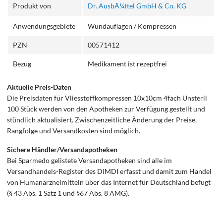
Produkt von
Dr. AusbÃ¼ttel GmbH & Co. KG
Anwendungsgebiete
Wundauflagen / Kompressen
PZN
00571412
Bezug
Medikament ist rezeptfrei
Aktuelle Preis-Daten
Die Preisdaten für Vliesstoffkompressen 10x10cm 4fach Unsteril
100 Stück werden von den Apotheken zur Verfügung gestellt und
stündlich aktualisiert. Zwischenzeitliche Änderung der Preise,
Rangfolge und Versandkosten sind möglich.
Sichere Händler/Versandapotheken
Bei Sparmedo gelistete Versandapotheken sind alle im
Versandhandels-Register des DIMDI erfasst und damit zum Handel
von Humanarzneimitteln über das Internet für Deutschland befugt
(§ 43 Abs. 1 Satz 1 und §67 Abs. 8 AMG).