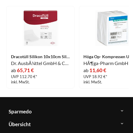
Dracotüll Silikon 10x10cm Silikonbeschichtete Wundkontaktauflage Verband 10 Stück
Dr. AusbÃ¼ttel GmbH & Co. KG
HÃ¶ga-Pharm GmbH
65,71 €
11,60 €
ab
ab
UVP 112.70 €*
UVP 18.92 €*
inkl. MwSt.
inkl. MwSt.
Sparmedo
Über
Übersicht
Sparmedo