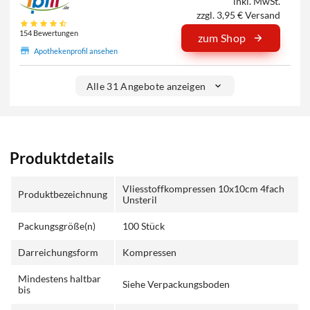
inkl. MwSt.
zzgl. 3,95 € Versand
154 Bewertungen
zum Shop
Apothekenprofil ansehen
Alle 31 Angebote anzeigen
Produktdetails
Vliesstoffkompressen 10x10cm 4fach
Produktbezeichnung
Unsteril
Packungsgröße(n)
100 Stück
Darreichungsform
Kompressen
Mindestens haltbar
Siehe Verpackungsboden
bis