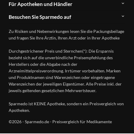
Newsletter
Anwendungsgebiete
Für Apotheken und Händler
FAQ
Herstellerverzeichnis
Teilnahme
Kontakt
Produkte
Besuchen Sie Sparmedo auf
&
A-
Impressum
Registrierung
Z
Facebook
Datenschutz
Zu Risiken und Nebenwirkungen lesen Sie die Packungsbeilage
Händlerlogin
Ratgeber
Instagram
Nutzungsbedingungen
und fragen Sie Ihre Ärztin, Ihren Arzt oder in Ihrer Apotheke
Wirkstoffe
Presse
Versandapotheken
Durchgestrichener Preis und Sternchen(*): Die Ersparnis
Gesundheitsmagazin
bezieht sich auf die unverbindliche Preisempfehlung des
Herstellers oder die Abgabe nach der
Arzneimittelpreisverordnung. Irrtümer vorbehalten. Marken
und Produktnamen sind Warenzeichen oder eingetragene
Warenzeichen der jeweiligen Eigentümer. Alle Preise inkl. der
jeweils geltenden gesetzlichen Mehrwertsteuer.
Sparmedo ist KEINE Apotheke, sondern ein Preisvergleich von
Apotheken.
©2026 - Sparmedo.de - Preisvergleich für Medikamente