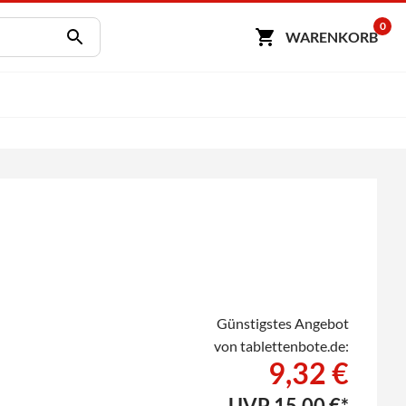
0
WARENKORB
Günstigstes Angebot
von tablettenbote.de:
9,32 €
UVP
15,00 €*