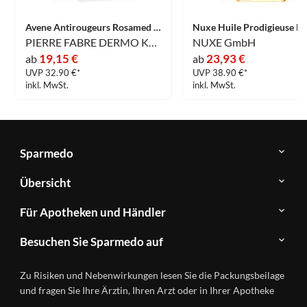
Avene Antirougeurs Rosamed Spf50+ Anti- Rötungen Konzentrat 30 ml
PIERRE FABRE DERMO KOSMETIK GmbH
NUXE GmbH
19,15 €
23,93 €
ab
ab
UVP 32.90 €*
UVP 38.90 €*
inkl. MwSt.
inkl. MwSt.
Sparmedo
Über
Übersicht
Sparmedo
Newsletter
Anwendungsgebiete
Für Apotheken und Händler
FAQ
Herstellerverzeichnis
Teilnahme
Kontakt
Produkte
Besuchen Sie Sparmedo auf
&
A-
Impressum
Registrierung
Z
Facebook
Datenschutz
Zu Risiken und Nebenwirkungen lesen Sie die Packungsbeilage
Händlerlogin
Ratgeber
Instagram
Nutzungsbedingungen
und fragen Sie Ihre Ärztin, Ihren Arzt oder in Ihrer Apotheke
Wirkstoffe
Presse