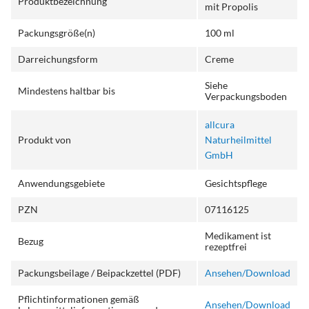
Produktbezeichnung
mit Propolis
Packungsgröße(n)
100 ml
Darreichungsform
Creme
Siehe
Mindestens haltbar bis
Verpackungsboden
allcura
Produkt von
Naturheilmittel
GmbH
Anwendungsgebiete
Gesichtspflege
PZN
07116125
Medikament ist
Bezug
rezeptfrei
Packungsbeilage / Beipackzettel (PDF)
Ansehen/Download
Pflichtinformationen gemäß
Ansehen/Download