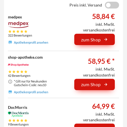
Preis inkl. Versand
58,84 €
medpex
inkl. MwSt.
versandkostenfrei
322 Bewertungen
zum Shop
Apothekenprofil ansehen
shop-apotheke.com
58,95 € *
inkl. MwSt.
versandkostenfrei
42 Bewertungen
* Gilt nur für Neukunden
zum Shop
Gutschein-Code: neu10
Apothekenprofil ansehen
64,99 €
DocMorris
inkl. MwSt.
versandkostenfrei
9 Bewertungen