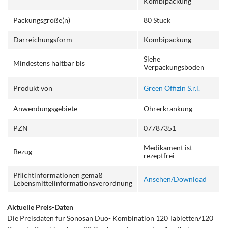
Kombipackung
Packungsgröße(n)
80 Stück
Darreichungsform
Kombipackung
Siehe
Mindestens haltbar bis
Verpackungsboden
Produkt von
Green Offizin S.r.l.
Anwendungsgebiete
Ohrerkrankung
PZN
07787351
Medikament ist
Bezug
rezeptfrei
Pflichtinformationen gemäß
Ansehen/Download
Lebensmittelinformationsverordnung
Aktuelle Preis-Daten
Die Preisdaten für Sonosan Duo- Kombination 120 Tabletten/120