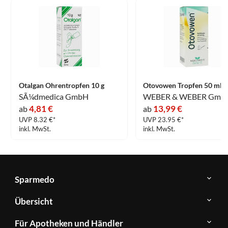
Otalgan Ohrentropfen 10 g
Otovowen Tropfen 50 ml
SÃ¼dmedica GmbH
WEBER & WEBER Gmb
4,81 €
13,99 €
ab
ab
UVP 8.32 €*
UVP 23.95 €*
inkl. MwSt.
inkl. MwSt.
Sparmedo
Über
Übersicht
Sparmedo
Newsletter
Anwendungsgebiete
Für Apotheken und Händler