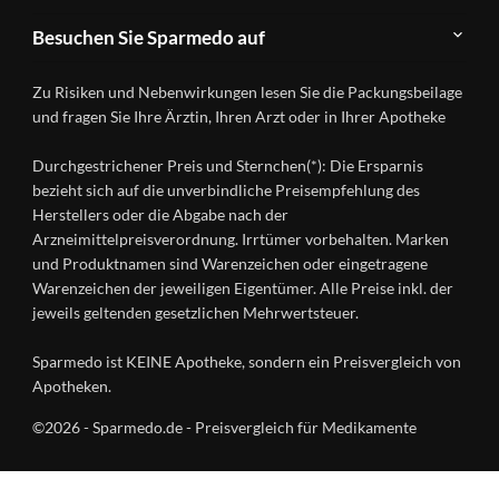
FAQ
Herstellerverzeichnis
Teilnahme
Kontakt
Produkte
Besuchen Sie Sparmedo auf
&
A-
Impressum
Registrierung
Z
Facebook
Datenschutz
Zu Risiken und Nebenwirkungen lesen Sie die Packungsbeilage
Händlerlogin
Ratgeber
Instagram
Nutzungsbedingungen
und fragen Sie Ihre Ärztin, Ihren Arzt oder in Ihrer Apotheke
Wirkstoffe
Presse
Versandapotheken
Durchgestrichener Preis und Sternchen(*): Die Ersparnis
Gesundheitsmagazin
bezieht sich auf die unverbindliche Preisempfehlung des
Herstellers oder die Abgabe nach der
Arzneimittelpreisverordnung. Irrtümer vorbehalten. Marken
und Produktnamen sind Warenzeichen oder eingetragene
Warenzeichen der jeweiligen Eigentümer. Alle Preise inkl. der
jeweils geltenden gesetzlichen Mehrwertsteuer.
Sparmedo ist KEINE Apotheke, sondern ein Preisvergleich von
Apotheken.
©2026 - Sparmedo.de - Preisvergleich für Medikamente