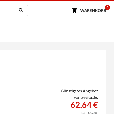
0
WARENKORB
Günstigstes Angebot
von ayvita.de:
62,64 €
inkl. MwSt.