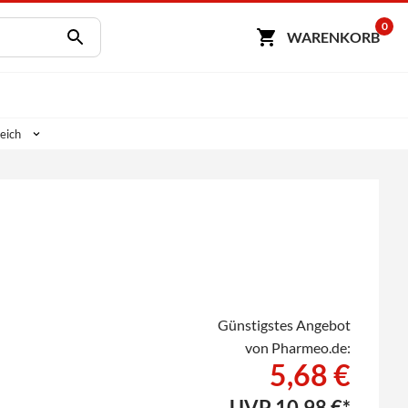
0
WARENKORB
eich
Günstigstes Angebot
von Pharmeo.de:
5,68 €
UVP
10,98 €*