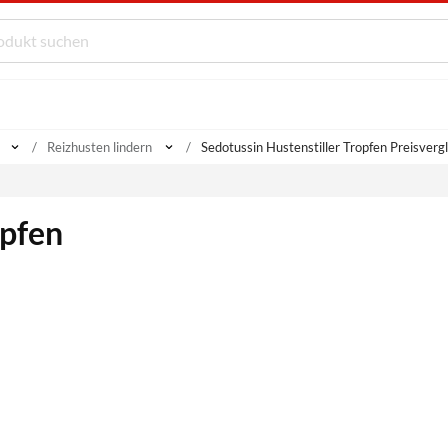
Reizhusten lindern
Sedotussin Hustenstiller Tropfen Preisvergl
opfen