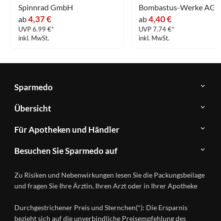
Spinnrad GmbH
Bombastus-Werke AG
4,37 €
4,40 €
ab
ab
UVP 6.99 €*
UVP 7.74 €*
inkl. MwSt.
inkl. MwSt.
Sparmedo
Über
Übersicht
Sparmedo
Newsletter
Anwendungsgebiete
Für Apotheken und Händler
FAQ
Herstellerverzeichnis
Teilnahme
Kontakt
Produkte
Besuchen Sie Sparmedo auf
&
A-
Impressum
Registrierung
Z
Facebook
Datenschutz
Zu Risiken und Nebenwirkungen lesen Sie die Packungsbeilage
Händlerlogin
Ratgeber
Instagram
Nutzungsbedingungen
und fragen Sie Ihre Ärztin, Ihren Arzt oder in Ihrer Apotheke
Wirkstoffe
Presse
Versandapotheken
Durchgestrichener Preis und Sternchen(*): Die Ersparnis
Gesundheitsmagazin
bezieht sich auf die unverbindliche Preisempfehlung des