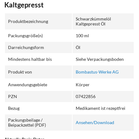
Kaltgepresst
Schwarzkümmelöl
Produktbezeichnung
Kaltgepresst Öl
Packungsgröße(n)
100 ml
Darreichungsform
Öl
Mindestens haltbar bis
Siehe Verpackungsboden
Produkt von
Bombastus-Werke AG
Anwendungsgebiete
Körper
PZN
07422856
Bezug
Medikament ist rezeptfrei
Packungsbeilage /
Ansehen/Download
Beipackzettel (PDF)