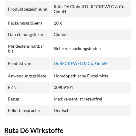
Ruta D6 Globuli Dr.RECKEWEG & Co.
Produktbezeichnung
GmbH
Packungsgröße(n)
10 g
Darreichungsform
Globuli
Mindestens haltbar
Siehe Verpackungsboden
bis
Produkt von
Dr.RECKEWEG & Co. GmbH
Anwendungsgebiete
Homöopathische Einzelmittel
PZN
00909101
Bezug
Medikament ist rezeptfrei
Etikettensprache
Deutsch
Ruta D6 Wirkstoffe