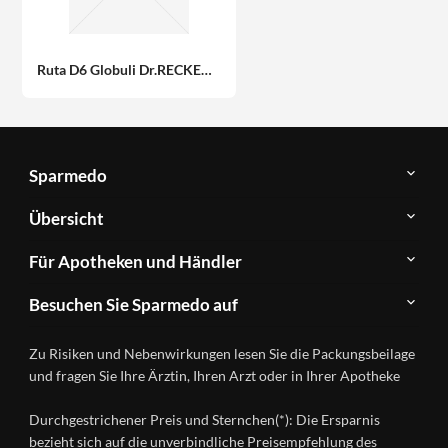
Ruta D6 Globuli Dr.RECKEWEG & Co. GmbH 10 g
Sparmedo
Über
Übersicht
Sparmedo
Newsletter
Anwendungsgebiete
Für Apotheken und Händler
FAQ
Herstellerverzeichnis
Teilnahme
Kontakt
Produkte
Besuchen Sie Sparmedo auf
&
A-
Impressum
Registrierung
Z
Facebook
Datenschutz
Zu Risiken und Nebenwirkungen lesen Sie die Packungsbeilage
Händlerlogin
Ratgeber
Instagram
Nutzungsbedingungen
und fragen Sie Ihre Ärztin, Ihren Arzt oder in Ihrer Apotheke
Wirkstoffe
Presse
Versandapotheken
Durchgestrichener Preis und Sternchen(*): Die Ersparnis
Gesundheitsmagazin
bezieht sich auf die unverbindliche Preisempfehlung des