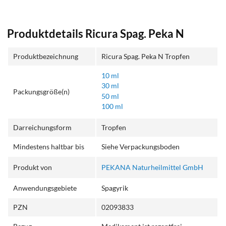
Produktdetails Ricura Spag. Peka N
Produktbezeichnung
Ricura Spag. Peka N Tropfen
10 ml
30 ml
Packungsgröße(n)
50 ml
100 ml
Darreichungsform
Tropfen
Mindestens haltbar bis
Siehe Verpackungsboden
Produkt von
PEKANA Naturheilmittel GmbH
Anwendungsgebiete
Spagyrik
PZN
02093833