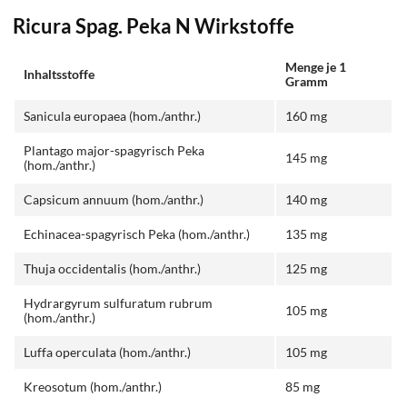
Ricura Spag. Peka N Wirkstoffe
Menge je 1
Inhaltsstoffe
Gramm
Sanicula europaea (hom./anthr.)
160 mg
Plantago major-spagyrisch Peka
145 mg
(hom./anthr.)
Capsicum annuum (hom./anthr.)
140 mg
Echinacea-spagyrisch Peka (hom./anthr.)
135 mg
Thuja occidentalis (hom./anthr.)
125 mg
Hydrargyrum sulfuratum rubrum
105 mg
(hom./anthr.)
Luffa operculata (hom./anthr.)
105 mg
Kreosotum (hom./anthr.)
85 mg