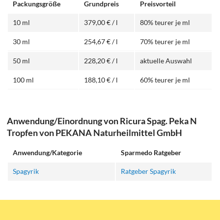
Packungsgröße
Grundpreis
Preisvorteil
10 ml
379,00 € / l
80% teurer je ml
30 ml
254,67 € / l
70% teurer je ml
50 ml
228,20 € / l
aktuelle Auswahl
100 ml
188,10 € / l
60% teurer je ml
Anwendung/Einordnung von Ricura Spag. Peka N
Tropfen von PEKANA Naturheilmittel GmbH
Anwendung/Kategorie
Sparmedo Ratgeber
Spagyrik
Ratgeber Spagyrik