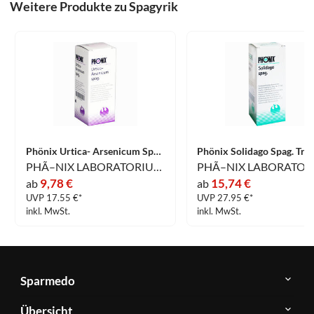
Weitere Produkte zu Spagyrik
Phönix Urtica- Arsenicum Spag. Tropfen 50 ml
PHÃ–NIX LABORATORIUM GmbH
9,78 €
15,74 €
ab
ab
UVP 17.55 €*
UVP 27.95 €*
inkl. MwSt.
inkl. MwSt.
Sparmedo
Über
Übersicht