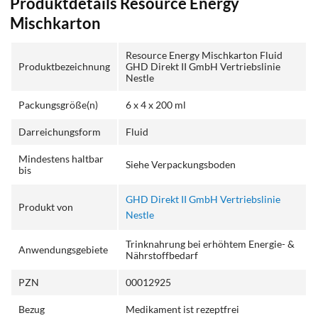
Produktdetails Resource Energy
Mischkarton
Resource Energy Mischkarton Fluid
Produktbezeichnung
GHD Direkt II GmbH Vertriebslinie
Nestle
Packungsgröße(n)
6 x 4 x 200 ml
Darreichungsform
Fluid
Mindestens haltbar
Siehe Verpackungsboden
bis
GHD Direkt II GmbH Vertriebslinie
Produkt von
Nestle
Trinknahrung bei erhöhtem Energie- &
Anwendungsgebiete
Nährstoffbedarf
PZN
00012925
Bezug
Medikament ist rezeptfrei