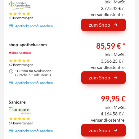
inkl. MwSt.
2.775,42 € / l
versandkostenfrei
10 Bewertungen
zum Shop
Apothekenprofil ansehen
85,59 € *
shop-apotheke.com
inkl. MwSt.
3.566,25 € / l
42 Bewertungen
versandkostenfrei
* Gilt nur für Neukunden
Gutschein-Code: neu10
zum Shop
Apothekenprofil ansehen
99,95 €
Sanicare
inkl. MwSt.
4.164,58 € / l
versandkostenfrei
14 Bewertungen
zum Shop
Apothekenprofil ansehen