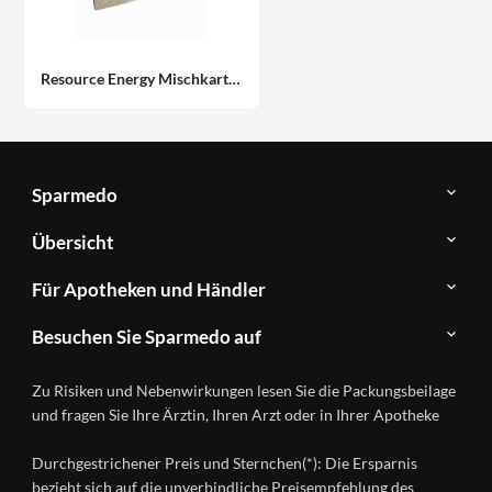
Resource Energy Mischkarton Fluid GHD Direkt II GmbH Vertriebslinie Nestle 6 x 4 x 200 ml
Sparmedo
Über
Übersicht
Sparmedo
Newsletter
Anwendungsgebiete
Für Apotheken und Händler
FAQ
Herstellerverzeichnis
Teilnahme
Kontakt
Produkte
Besuchen Sie Sparmedo auf
&
A-
Impressum
Registrierung
Z
Facebook
Datenschutz
Zu Risiken und Nebenwirkungen lesen Sie die Packungsbeilage
Händlerlogin
Ratgeber
Instagram
Nutzungsbedingungen
und fragen Sie Ihre Ärztin, Ihren Arzt oder in Ihrer Apotheke
Wirkstoffe
Presse
Versandapotheken
Durchgestrichener Preis und Sternchen(*): Die Ersparnis
Gesundheitsmagazin
bezieht sich auf die unverbindliche Preisempfehlung des