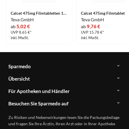
Calcet 475mg Filmtabletten 100 Stück
Teva GmbH
Teva GmbH
5,02 €
9,76 €
ab
ab
UVP 8.65 €*
UVP 15.78 €*
inkl. MwSt.
inkl. MwSt.
Sparmedo
Über
Übersicht
Sparmedo
Newsletter
Anwendungsgebiete
Für Apotheken und Händler
FAQ
Herstellerverzeichnis
Teilnahme
Kontakt
Produkte
Besuchen Sie Sparmedo auf
&
A-
Impressum
Registrierung
Z
Facebook
Datenschutz
Zu Risiken und Nebenwirkungen lesen Sie die Packungsbeilage
Händlerlogin
Ratgeber
Instagram
Nutzungsbedingungen
und fragen Sie Ihre Ärztin, Ihren Arzt oder in Ihrer Apotheke
Wirkstoffe