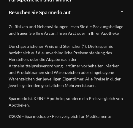
FAQ
Herstellerverzeichnis
Teilnahme
Kontakt
Produkte
Besuchen Sie Sparmedo auf
&
A-
Impressum
Registrierung
Z
Facebook
Datenschutz
Zu Risiken und Nebenwirkungen lesen Sie die Packungsbeilage
Händlerlogin
Ratgeber
Instagram
Nutzungsbedingungen
und fragen Sie Ihre Ärztin, Ihren Arzt oder in Ihrer Apotheke
Wirkstoffe
Presse
Versandapotheken
Durchgestrichener Preis und Sternchen(*): Die Ersparnis
Gesundheitsmagazin
bezieht sich auf die unverbindliche Preisempfehlung des
Herstellers oder die Abgabe nach der
Arzneimittelpreisverordnung. Irrtümer vorbehalten. Marken
und Produktnamen sind Warenzeichen oder eingetragene
Warenzeichen der jeweiligen Eigentümer. Alle Preise inkl. der
jeweils geltenden gesetzlichen Mehrwertsteuer.
Sparmedo ist KEINE Apotheke, sondern ein Preisvergleich von
Apotheken.
©2026 - Sparmedo.de - Preisvergleich für Medikamente