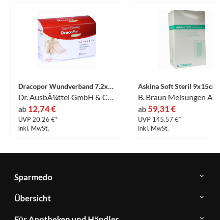
Dracopor Wundverband 7.2x5cm Steril Hautfarben 25 Stück
Dr. AusbÃ¼ttel GmbH & Co. KG
B. Braun Melsungen AG
12,74 €
59,31 €
ab
ab
UVP 20.26 €*
UVP 145.57 €*
inkl. MwSt.
inkl. MwSt.
Sparmedo
Über
Übersicht
Sparmedo
Newsletter
Anwendungsgebiete
Für Apotheken und Händler