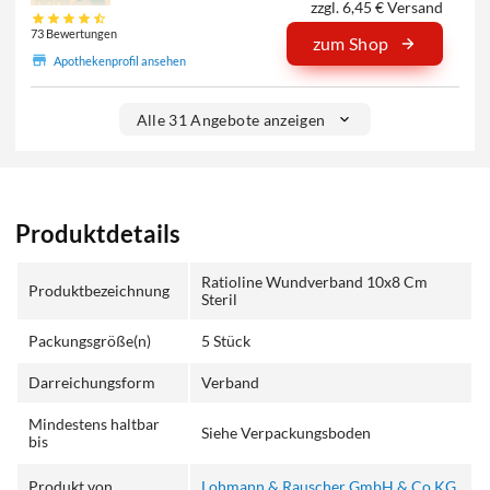
zzgl. 6,45 € Versand
73 Bewertungen
zum Shop
Apothekenprofil ansehen
Alle 31 Angebote anzeigen
Produktdetails
Ratioline Wundverband 10x8 Cm
Produktbezeichnung
Steril
Packungsgröße(n)
5 Stück
Darreichungsform
Verband
Mindestens haltbar
Siehe Verpackungsboden
bis
Produkt von
Lohmann & Rauscher GmbH & Co.KG