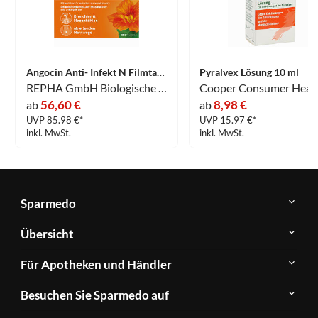
Angocin Anti- Infekt N Filmtabletten 500 Stück
Pyralvex Lösung 10 ml
REPHA GmbH Biologische Arzneimittel
56,60 €
8,98 €
ab
ab
UVP 85.98 €*
UVP 15.97 €*
inkl. MwSt.
inkl. MwSt.
Sparmedo
Über
Übersicht
Sparmedo
Newsletter
Anwendungsgebiete
Für Apotheken und Händler
FAQ
Herstellerverzeichnis
Teilnahme
Kontakt
Produkte
Besuchen Sie Sparmedo auf
&
A-
Impressum
Registrierung
Z
Facebook