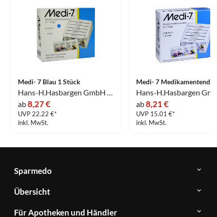
Medi- 7 Blau 1 Stück
Hans-H.Hasbargen GmbH & Co. KG
8,27 €
8,21 €
ab
ab
UVP 22.22 €*
UVP 15.01 €*
inkl. MwSt.
inkl. MwSt.
Sparmedo
Über
Übersicht
Sparmedo
Newsletter
Anwendungsgebiete
Für Apotheken und Händler