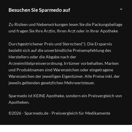
FAQ
Herstellerverzeichnis
Teilnahme
Kontakt
Produkte
Besuchen Sie Sparmedo auf
&
A-
Impressum
Registrierung
Z
Facebook
Datenschutz
Zu Risiken und Nebenwirkungen lesen Sie die Packungsbeilage
Händlerlogin
Ratgeber
Instagram
Nutzungsbedingungen
und fragen Sie Ihre Ärztin, Ihren Arzt oder in Ihrer Apotheke
Wirkstoffe
Presse
Versandapotheken
Durchgestrichener Preis und Sternchen(*): Die Ersparnis
Gesundheitsmagazin
bezieht sich auf die unverbindliche Preisempfehlung des
Herstellers oder die Abgabe nach der
Arzneimittelpreisverordnung. Irrtümer vorbehalten. Marken
und Produktnamen sind Warenzeichen oder eingetragene
Warenzeichen der jeweiligen Eigentümer. Alle Preise inkl. der
jeweils geltenden gesetzlichen Mehrwertsteuer.
Sparmedo ist KEINE Apotheke, sondern ein Preisvergleich von
Apotheken.
©2026 - Sparmedo.de - Preisvergleich für Medikamente