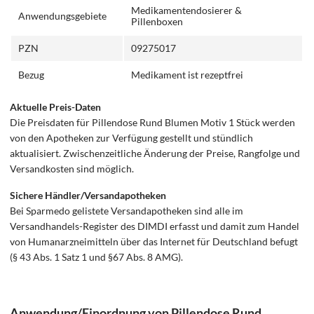
Medikamentendosierer &
Anwendungsgebiete
Pillenboxen
PZN
09275017
Bezug
Medikament ist rezeptfrei
Aktuelle Preis-Daten
Die Preisdaten für Pillendose Rund Blumen Motiv 1 Stück werden
von den Apotheken zur Verfügung gestellt und stündlich
aktualisiert. Zwischenzeitliche Änderung der Preise, Rangfolge und
Versandkosten sind möglich.
Sichere Händler/Versandapotheken
Bei Sparmedo gelistete Versandapotheken sind alle im
Versandhandels-Register des DIMDI erfasst und damit zum Handel
von Humanarzneimitteln über das Internet für Deutschland befugt
(§ 43 Abs. 1 Satz 1 und §67 Abs. 8 AMG).
Anwendung/Einordnung von Pillendose Rund