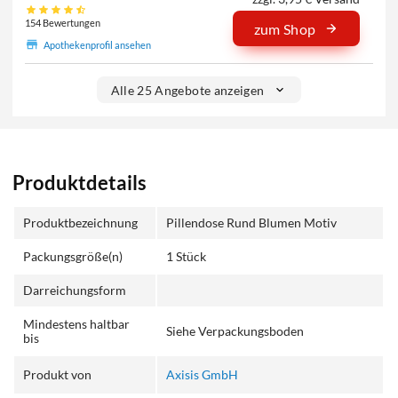
154 Bewertungen
zum Shop
Apothekenprofil ansehen
Alle 25 Angebote anzeigen
Produktdetails
Produktbezeichnung
Pillendose Rund Blumen Motiv
Packungsgröße(n)
1 Stück
Darreichungsform
Mindestens haltbar
Siehe Verpackungsboden
bis
Produkt von
Axisis GmbH