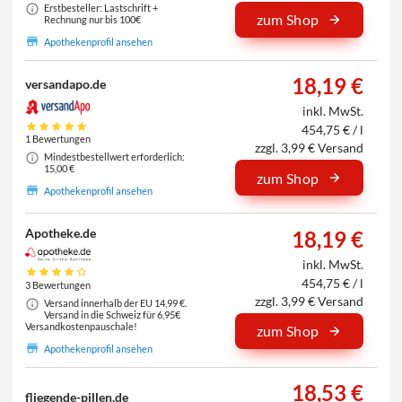
Erstbesteller: Lastschrift +
zum Shop
Rechnung nur bis 100€
Apothekenprofil ansehen
18,19 €
versandapo.de
inkl. MwSt.
454,75 € / l
1 Bewertungen
zzgl. 3,99 € Versand
Mindestbestellwert erforderlich:
15,00 €
zum Shop
Apothekenprofil ansehen
Apotheke.de
18,19 €
inkl. MwSt.
454,75 € / l
3 Bewertungen
zzgl. 3,99 € Versand
Versand innerhalb der EU 14,99 €.
Versand in die Schweiz für 6,95€
Versandkostenpauschale!
zum Shop
Apothekenprofil ansehen
18,53 €
fliegende-pillen.de