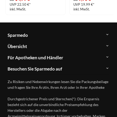
UVP 22.50 €*
UVP 19.99 €*
inkl. MwSt.
inkl. MwSt.
Sparmedo
Über
Übersicht
Sparmedo
Newsletter
Anwendungsgebiete
Für Apotheken und Händler
FAQ
Herstellerverzeichnis
Teilnahme
Kontakt
Produkte
Besuchen Sie Sparmedo auf
&
A-
Impressum
Registrierung
Z
Facebook
Datenschutz
Zu Risiken und Nebenwirkungen lesen Sie die Packungsbeilage
Händlerlogin
Ratgeber
Instagram
Nutzungsbedingungen
und fragen Sie Ihre Ärztin, Ihren Arzt oder in Ihrer Apotheke
Wirkstoffe
Presse
Versandapotheken
Durchgestrichener Preis und Sternchen(*): Die Ersparnis
Gesundheitsmagazin
bezieht sich auf die unverbindliche Preisempfehlung des
Herstellers oder die Abgabe nach der
Arzneimittelpreisverordnung. Irrtümer vorbehalten. Marken