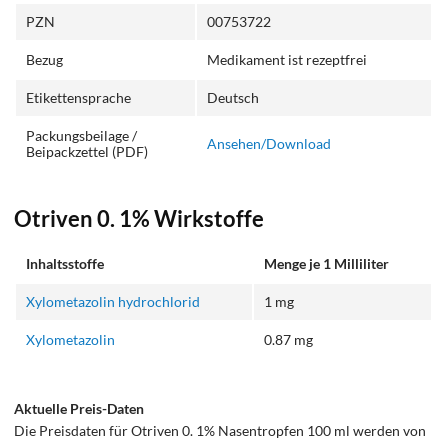
PZN
00753722
Bezug
Medikament ist rezeptfrei
Etikettensprache
Deutsch
Packungsbeilage /
Ansehen/Download
Beipackzettel (PDF)
Otriven 0. 1% Wirkstoffe
Inhaltsstoffe
Menge je 1 Milliliter
Xylometazolin hydrochlorid
1 mg
Xylometazolin
0.87 mg
Aktuelle Preis-Daten
Die Preisdaten für Otriven 0. 1% Nasentropfen 100 ml werden von