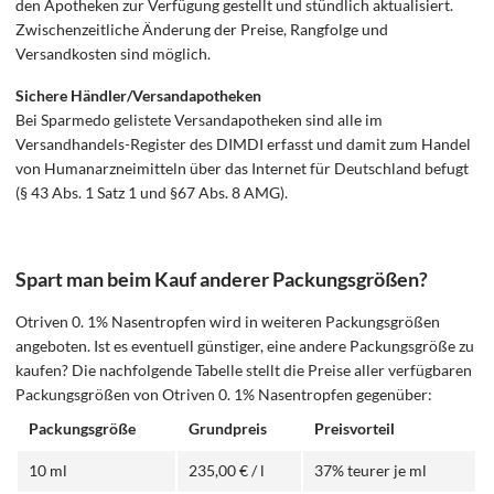
den Apotheken zur Verfügung gestellt und stündlich aktualisiert.
Zwischenzeitliche Änderung der Preise, Rangfolge und
Versandkosten sind möglich.
Sichere Händler/Versandapotheken
Bei Sparmedo gelistete Versandapotheken sind alle im
Versandhandels-Register des DIMDI erfasst und damit zum Handel
von Humanarzneimitteln über das Internet für Deutschland befugt
(§ 43 Abs. 1 Satz 1 und §67 Abs. 8 AMG).
Spart man beim Kauf anderer Packungsgrößen?
Otriven 0. 1% Nasentropfen wird in weiteren Packungsgrößen
angeboten. Ist es eventuell günstiger, eine andere Packungsgröße zu
kaufen? Die nachfolgende Tabelle stellt die Preise aller verfügbaren
Packungsgrößen von Otriven 0. 1% Nasentropfen gegenüber:
Packungsgröße
Grundpreis
Preisvorteil
10 ml
235,00 € / l
37% teurer je ml