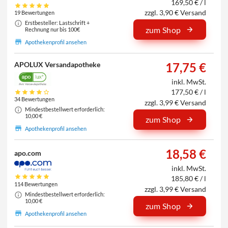
169,50 € / l
zzgl. 3,90 € Versand
19 Bewertungen
Erstbesteller: Lastschrift +
zum Shop
Rechnung nur bis 100€
Apothekenprofil ansehen
APOLUX Versandapotheke
17,75 €
inkl. MwSt.
177,50 € / l
34 Bewertungen
zzgl. 3,99 € Versand
Mindestbestellwert erforderlich:
10,00 €
zum Shop
Apothekenprofil ansehen
18,58 €
apo.com
inkl. MwSt.
185,80 € / l
114 Bewertungen
zzgl. 3,99 € Versand
Mindestbestellwert erforderlich:
10,00 €
zum Shop
Apothekenprofil ansehen