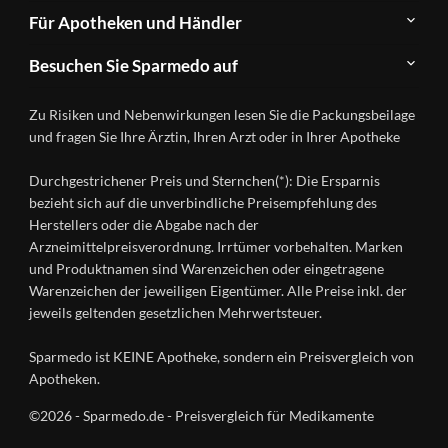
Newsletter
Anwendungsgebiete
Für Apotheken und Händler
FAQ
Herstellerverzeichnis
Teilnahme
Kontakt
Produkte
Besuchen Sie Sparmedo auf
&
A-
Impressum
Registrierung
Z
Facebook
Datenschutz
Zu Risiken und Nebenwirkungen lesen Sie die Packungsbeilage
Händlerlogin
Ratgeber
Instagram
Nutzungsbedingungen
und fragen Sie Ihre Ärztin, Ihren Arzt oder in Ihrer Apotheke
Wirkstoffe
Presse
Versandapotheken
Durchgestrichener Preis und Sternchen(*): Die Ersparnis
Gesundheitsmagazin
bezieht sich auf die unverbindliche Preisempfehlung des
Herstellers oder die Abgabe nach der
Arzneimittelpreisverordnung. Irrtümer vorbehalten. Marken
und Produktnamen sind Warenzeichen oder eingetragene
Warenzeichen der jeweiligen Eigentümer. Alle Preise inkl. der
jeweils geltenden gesetzlichen Mehrwertsteuer.
Sparmedo ist KEINE Apotheke, sondern ein Preisvergleich von
Apotheken.
©2026 - Sparmedo.de - Preisvergleich für Medikamente