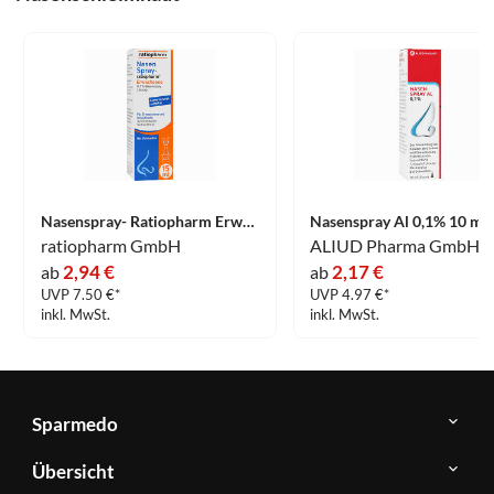
Nasenspray- Ratiopharm Erwachsene 15 ml
Nasenspray Al 0,1% 10 ml
ratiopharm GmbH
ALIUD Pharma GmbH
2,94 €
2,17 €
ab
ab
UVP 7.50 €*
UVP 4.97 €*
inkl. MwSt.
inkl. MwSt.
Sparmedo
Über
Übersicht
Sparmedo