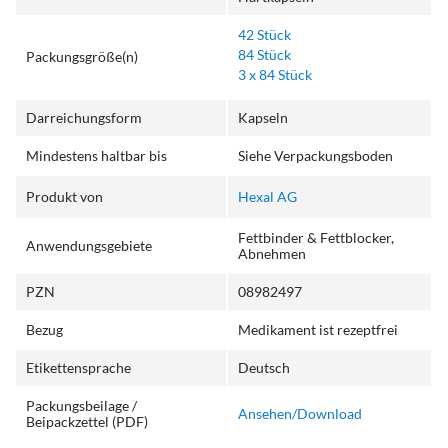
42 Stück
84 Stück
Packungsgröße(n)
3 x 84 Stück
Darreichungsform
Kapseln
Mindestens haltbar bis
Siehe Verpackungsboden
Produkt von
Hexal AG
Fettbinder & Fettblocker,
Anwendungsgebiete
Abnehmen
PZN
08982497
Bezug
Medikament ist rezeptfrei
Etikettensprache
Deutsch
Packungsbeilage /
Ansehen/Download
Beipackzettel (PDF)