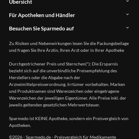
Übersicht
Sparmedo
Newsletter
Anwendungsgebiete
Für Apotheken und Händler
FAQ
Herstellerverzeichnis
Teilnahme
Kontakt
Produkte
Besuchen Sie Sparmedo auf
&
A-
Impressum
Registrierung
Z
Facebook
Datenschutz
Zu Risiken und Nebenwirkungen lesen Sie die Packungsbeilage
Händlerlogin
Ratgeber
Instagram
Nutzungsbedingungen
und fragen Sie Ihre Ärztin, Ihren Arzt oder in Ihrer Apotheke
Wirkstoffe
Presse
Versandapotheken
Durchgestrichener Preis und Sternchen(*): Die Ersparnis
Gesundheitsmagazin
bezieht sich auf die unverbindliche Preisempfehlung des
Herstellers oder die Abgabe nach der
Arzneimittelpreisverordnung. Irrtümer vorbehalten. Marken
und Produktnamen sind Warenzeichen oder eingetragene
Warenzeichen der jeweiligen Eigentümer. Alle Preise inkl. der
jeweils geltenden gesetzlichen Mehrwertsteuer.
Sparmedo ist KEINE Apotheke, sondern ein Preisvergleich von
Apotheken.
©2026 - Sparmedo.de - Preisvergleich für Medikamente