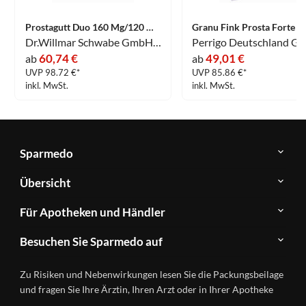
Prostagutt Duo 160 Mg/120 Mg Weichkapseln 200 Stück
Dr.Willmar Schwabe GmbH & Co.KG
Perrigo Deutschland G
60,74 €
49,01 €
ab
ab
UVP 98.72 €*
UVP 85.86 €*
inkl. MwSt.
inkl. MwSt.
Sparmedo
Über
Übersicht
Sparmedo
Newsletter
Anwendungsgebiete
Für Apotheken und Händler
FAQ
Herstellerverzeichnis
Teilnahme
Kontakt
Produkte
Besuchen Sie Sparmedo auf
&
A-
Impressum
Registrierung
Z
Facebook
Datenschutz
Zu Risiken und Nebenwirkungen lesen Sie die Packungsbeilage
Händlerlogin
Ratgeber
Instagram
Nutzungsbedingungen
und fragen Sie Ihre Ärztin, Ihren Arzt oder in Ihrer Apotheke
Wirkstoffe
Presse