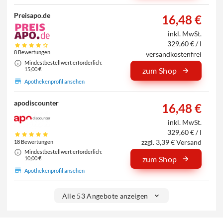
Preisapo.de
16,48 €
inkl. MwSt.
329,60 € / l
8 Bewertungen
versandkostenfrei
Mindestbestellwert erforderlich:
15,00 €
zum Shop
Apothekenprofil ansehen
apodiscounter
16,48 €
inkl. MwSt.
329,60 € / l
zzgl. 3,39 € Versand
18 Bewertungen
Mindestbestellwert erforderlich:
zum Shop
10,00 €
Apothekenprofil ansehen
Alle 53 Angebote anzeigen