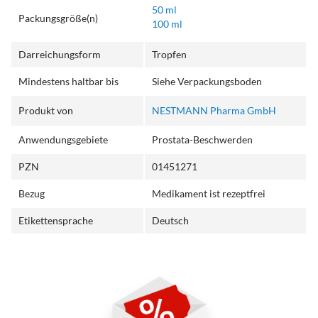
50 ml
Packungsgröße(n)
100 ml
Darreichungsform
Tropfen
Mindestens haltbar bis
Siehe Verpackungsboden
Produkt von
NESTMANN Pharma GmbH
Anwendungsgebiete
Prostata-Beschwerden
PZN
01451271
Bezug
Medikament ist rezeptfrei
Etikettensprache
Deutsch