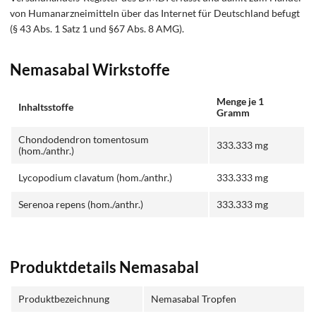
von Humanarzneimitteln über das Internet für Deutschland befugt
(§ 43 Abs. 1 Satz 1 und §67 Abs. 8 AMG).
Nemasabal Wirkstoffe
Menge je 1
Inhaltsstoffe
Gramm
Chondodendron tomentosum
333.333 mg
(hom./anthr.)
Lycopodium clavatum (hom./anthr.)
333.333 mg
Serenoa repens (hom./anthr.)
333.333 mg
Produktdetails Nemasabal
Produktbezeichnung
Nemasabal Tropfen