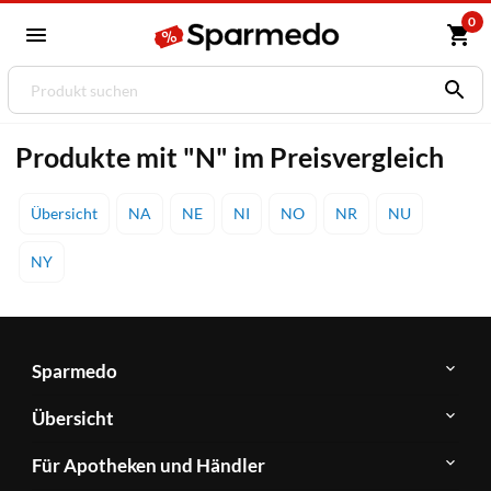
0
Produkte mit "N" im Preisvergleich
Übersicht
NA
NE
NI
NO
NR
NU
NY
Sparmedo
Über
Übersicht
Sparmedo
Newsletter
Anwendungsgebiete
Für Apotheken und Händler
FAQ
Herstellerverzeichnis