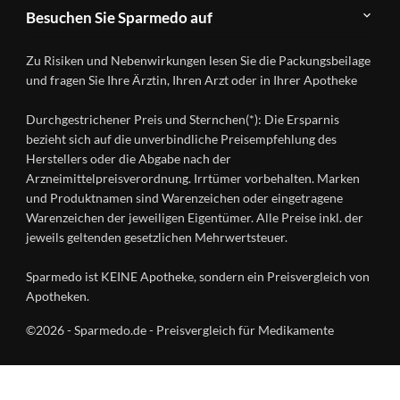
Teilnahme
Kontakt
Produkte
Besuchen Sie Sparmedo auf
&
A-
Impressum
Registrierung
Z
Facebook
Datenschutz
Zu Risiken und Nebenwirkungen lesen Sie die Packungsbeilage
Händlerlogin
Ratgeber
Instagram
Nutzungsbedingungen
und fragen Sie Ihre Ärztin, Ihren Arzt oder in Ihrer Apotheke
Wirkstoffe
Presse
Versandapotheken
Durchgestrichener Preis und Sternchen(*): Die Ersparnis
Gesundheitsmagazin
bezieht sich auf die unverbindliche Preisempfehlung des
Herstellers oder die Abgabe nach der
Arzneimittelpreisverordnung. Irrtümer vorbehalten. Marken
und Produktnamen sind Warenzeichen oder eingetragene
Warenzeichen der jeweiligen Eigentümer. Alle Preise inkl. der
jeweils geltenden gesetzlichen Mehrwertsteuer.
Sparmedo ist KEINE Apotheke, sondern ein Preisvergleich von
Apotheken.
©2026 - Sparmedo.de - Preisvergleich für Medikamente